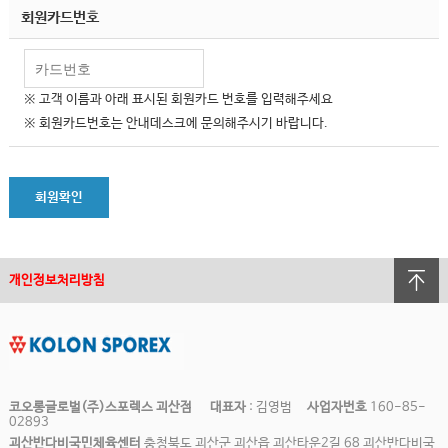
회원카드번호
※ 고객 이름과 아래 표시된 회원카드 번호를 입력해주세요
※ 회원카드번호는 안내데스크에 문의해주시기 바랍니다.
회원확인
개인정보처리방침
코오롱글로벌(주)스포렉스 괴산점
대표자
: 김영범
사업자번호
160-85-
02893
괴산반다비국민체육센터
충청북도 괴산군 괴산읍 괴산타운2길 68 괴산반다비국