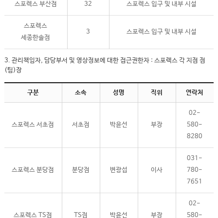
스포렉스 부산점
32
스포렉스 입구 및 내부 시설
스포렉스
3
스포렉스 입구 및 내부 시설
세종한솔점
3. 관리책임자, 담당부서 및 영상정보에 대한 접근권한자 : 스포렉스 각 지점 점
(팀)장
구분
소속
성명
직위
연락처
02-
스포렉스 서초점
서초점
박윤선
부장
580-
8280
031-
스포렉스 분당점
분당점
변광섭
이사
780-
7651
02-
스포렉스 TS점
TS점
박윤선
부장
580-