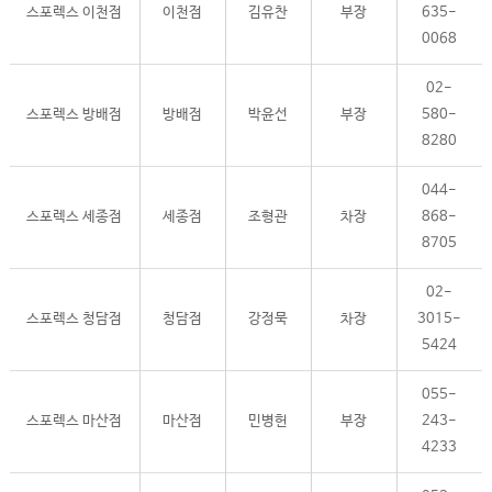
스포렉스 이천점
이천점
김유찬
부장
635-
0068
02-
스포렉스 방배점
방배점
박윤선
부장
580-
8280
044-
스포렉스 세종점
세종점
조형관
차장
868-
8705
02-
스포렉스 청담점
청담점
강정묵
차장
3015-
5424
055-
스포렉스 마산점
마산점
민병헌
부장
243-
4233