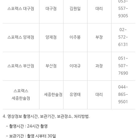
053-
스포렉스 대구점
대구점
김원일
대리
557-
9305
02-
스포렉스 양재점
양재점
이주봉
부장
572-
6131
051-
스포렉스 부산점
부산점
이대규
과장
507-
7690
044-
스포렉스
세종한솔점
유영태
대리
865-
세종한솔점
9501
4. 영상정보 촬영시간, 보관기간, 보관장소, 처리방법.
- 촬영시간 : 24시간 촬영
- 보관기간 : 촬영 시부터 30일