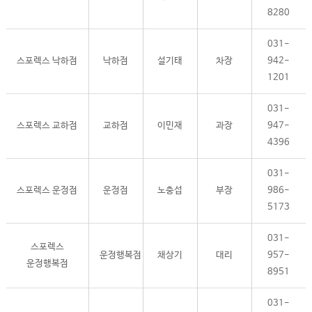
8280
031-
스포렉스 낙하점
낙하점
설기태
차장
942-
1201
031-
스포렉스 교하점
교하점
이민재
과장
947-
4396
031-
스포렉스 운정점
운정점
노충섭
부장
986-
5173
031-
스포렉스
운정행복점
채상기
대리
957-
운정행복점
8951
031-