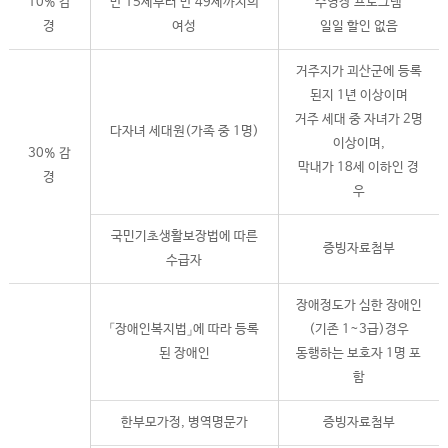
10% 감
만 15세부터 만 49세까지의
수영장 프로그램
경
여성
일일 할인 없음
거주지가 괴산군에 등록
된지 1년 이상이며
거주 세대 중 자녀가 2명
다자녀 세대원(가족 중 1명)
이상이며,
30% 감
막내가 18세 이하인 경
경
우
국민기초생활보장법에 따른
증빙자료첨부
수급자
장애정도가 심한 장애인
「장애인복지법」에 따라 등록
(기존 1~3급)경우
된 장애인
동행하는 보호자 1명 포
함
한부모가정, 병역명문가
증빙자료첨부