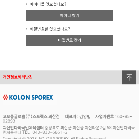
아이디를 잊으셨나요?
아이디 찾기
비밀번호를 잊으셨나요?
비밀번호 찾기
개인정보처리방침
코오롱글로벌(주)스포렉스 괴산점
대표자
: 김영범
사업자번호
160-85-
02893
괴산반다비국민체육센터
충청북도 괴산군 괴산읍 괴산타운2길 68 괴산반다비국
민체육센터
TEL
: 043-833-6661~2